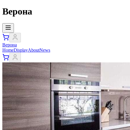
Верона
Верона
Home
Display
About
News