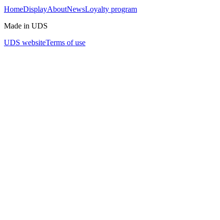
Home
Display
About
News
Loyalty program
Made in UDS
UDS website
Terms of use